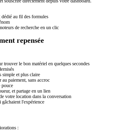
t souscrire directement depuis votre dashboard.
t dédié au fil des formules
prénom
 moteurs de recherche en un clic
ement repensée
ur trouver le bon matériel en quelques secondes
dernisés
simple et plus claire
r au paiement, sans accroc
e pouce
oueur, et partage en un lien
de votre location dans la conversation
i gâchaient l'expérience
orations :