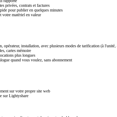
ui rapporte
es privées, contrats et factures
mpide pour publier en quelques minutes
t votre matériel en valeur
 opérateur, installation, avec plusieurs modes de tarification (à l'unité
bles, cartes mémoire
locations plus longues
atalogue quand vous voulez, sans abonnement
ement sur votre propre site web
ée sur Lightyshare