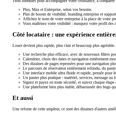
Trois formules pour accompagner votre croissance, à comparer e
Plus, Max et Entreprise, selon vos besoins
Plus de boosts de visibilité, branding entreprise et suppor
Affichez le nom de votre entreprise à la place de votre 
Vous maîtrisez votre visibilité : masquez votre profil des
Côté locataire : une expérience entièr
Louer devient plus rapide, plus clair et beaucoup plus agréable.
Une recherche plus efficace, avec de nouveaux filtres po
Calendrier, choix des dates et navigation entièrement mo
Des dizaines de pages repensées pour une navigation plus 
Le parcours de réservation entièrement refondu, du panie
Une interface mobile ultra fluide et rapide, pensée pour l
Un panier plus pratique : matériel, services, message au l
Signez et payez en toute sécurité, et suivez chaque étape 
Une plateforme bien plus stable, débarrassée des bugs qu
Et aussi
Une refonte de cette ampleur, ce sont des dizaines d'autres améli